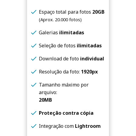
check
Espaço total para fotos
20GB
(Aprox. 20.000 fotos)
check
Galerias
ilimitadas
check
Seleção de fotos
ilimitadas
check
Download de foto
individual
check
Resolução da foto:
1920px
check
Tamanho máximo por
arquivo:
20MB
check
Proteção contra cópia
check
Integração com
Lightroom