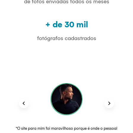
de fotos enviadas todos os meses
+ de 30 mil
fotógrafos cadastrados
keyboard_arrow_left
keyboard_arrow_right
“O site para mim foi maravilhoso porque é onde o pessoal