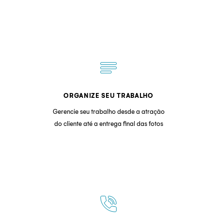
notes
ORGANIZE SEU TRABALHO
Gerencie seu trabalho desde a atração
do cliente até a entrega final das fotos
phone_in_talk