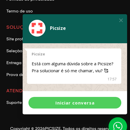
Termo de uso
SOLUÇÕES
Picsize
Site profissional
Seleção de fotos
Picsize
Entrega online
Está com alguma dúvida sobre a Picsize?
Pra solucionar é só me chamar, viu? 🥰
Prova de álbuns
17:57
ATENDIMENTO
Suporte geral: (31) 9149-1290
Iniciar conversa
Copyright ©
2026
PICSIZE. Todos os direitos reservados.