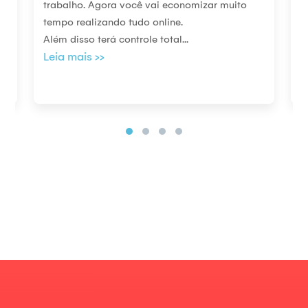
trabalho. Agora você vai economizar muito
p
tempo realizando tudo online.
a
Além disso terá controle total
...
t
Leia mais >>
L
V